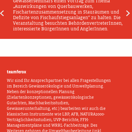
Gewässerseminars einen Vortrag zum Thema
„Auswirkungen von Querbauwerken,
Fischartenzusammensetzung in Stauräumen und
Beitragsnavigation
Defizite von Fischaufstiegsanlagen“ zu halten. Die
Veranstaltung besuchten BehördenvertreterInnen,
interessierte BürgerInnen und AnglerInnen.
teamferox
Wir sind Ihr Ansprechpartner bei allen Fragestellungen
im Bereich Gewässerökologie und Umweltplanung.
Neben der konzeptionellen Planung
(Zielartenkonzeptionen, gewässerökologische
Gutachten, Machbarkeitsstudien,
Gewässerunterhaltung, etc.) bearbeiten wir auch die
klassischen Instrumente wie LBP, AFB, NATURA2000-
Verträglichkeitsstudien, UVP-Berichte, FFH-
Managementpläne und WRRL-Fachbeiträge. Des
Weiteren gehören die Umweltbaubegleitung (inkl.