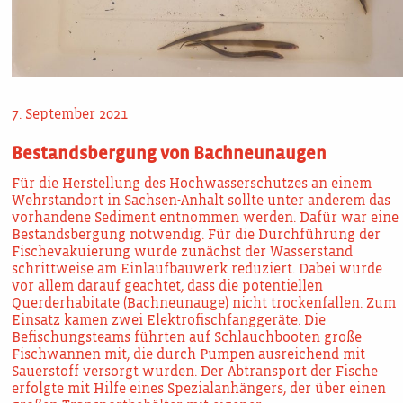
7. September 2021
Bestandsbergung von Bachneunaugen
Für die Herstellung des Hochwasserschutzes an einem
Wehrstandort in Sachsen-Anhalt sollte unter anderem das
vorhandene Sediment entnommen werden. Dafür war eine
Bestandsbergung notwendig. Für die Durchführung der
Fischevakuierung wurde zunächst der Wasserstand
schrittweise am Einlaufbauwerk reduziert. Dabei wurde
vor allem darauf geachtet, dass die potentiellen
Querderhabitate (Bachneunauge) nicht trockenfallen. Zum
Einsatz kamen zwei Elektrofischfanggeräte. Die
Befischungsteams führten auf Schlauchbooten große
Fischwannen mit, die durch Pumpen ausreichend mit
Sauerstoff versorgt wurden. Der Abtransport der Fische
erfolgte mit Hilfe eines Spezialanhängers, der über einen