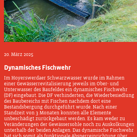
20. März 2025
Dynamisches Fischwehr
Im Hoyerswerdaer Schwarzwasser wurde im Rahmen
einer Gewässerrevitalisierung jeweils im Ober- und
Unterwasser des Baufeldes ein dynamisches Fischwehr
(DF) eingebaut. Die DF verhinderten, die Wiederbesiedlung
des Baubereichs mit Fischen nachdem dort eine
Bestandsbergung durchgeführt wurde. Nach einer
Standzeit von 3 Monaten konnten alle Elemente
unbeschädigt zurückgebaut werden. Es kam weder zu
Veränderungen der Gewässersohle noch zu Auskolkungen
unterhalb der beiden Anlagen. Das dynamische Fischwehr
hat sich somit als funktionale Absperreinrichtung über