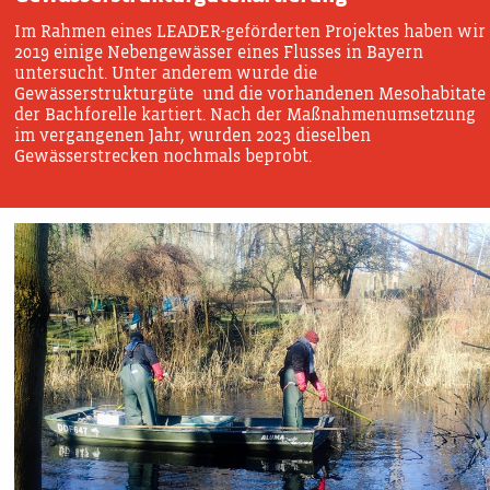
Im Rahmen eines LEADER-geförderten Projektes haben wir
2019 einige Nebengewässer eines Flusses in Bayern
untersucht. Unter anderem wurde die
Gewässerstrukturgüte und die vorhandenen Mesohabitate
der Bachforelle kartiert. Nach der Maßnahmenumsetzung
im vergangenen Jahr, wurden 2023 dieselben
Gewässerstrecken nochmals beprobt.