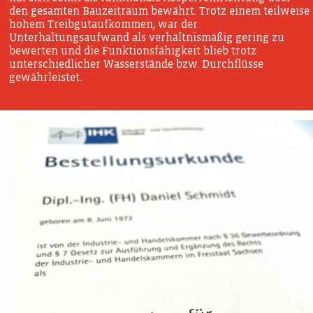
den gesamten Bauzeitraum bewährt. Trotz einem teilweise
hohem Treibgutaufkommen, war der
Unterhaltungsaufwand als verhältnismäßig gering zu
bewerten und die Funktionsfähigkeit blieb trotz
unterschiedlicher Wasserstände bzw. Durchflüsse
gewährleistet.