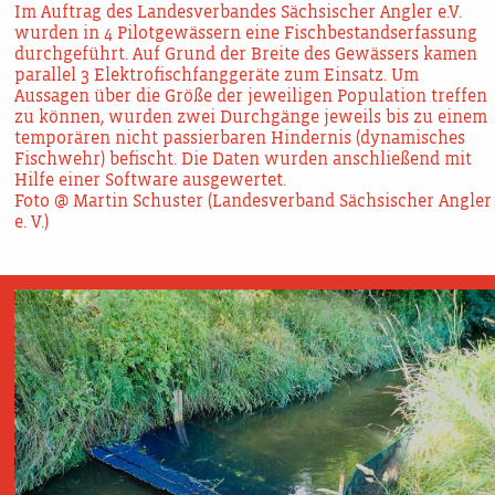
Im Auftrag des Landesverbandes Sächsischer Angler e.V.
wurden in 4 Pilotgewässern eine Fischbestandserfassung
durchgeführt. Auf Grund der Breite des Gewässers kamen
parallel 3 Elektrofischfanggeräte zum Einsatz. Um
Aussagen über die Größe der jeweiligen Population treffen
zu können, wurden zwei Durchgänge jeweils bis zu einem
temporären nicht passierbaren Hindernis (dynamisches
Fischwehr) befischt. Die Daten wurden anschließend mit
Hilfe einer Software ausgewertet.
Foto @ Martin Schuster (Landesverband Sächsischer Angler
e. V.)