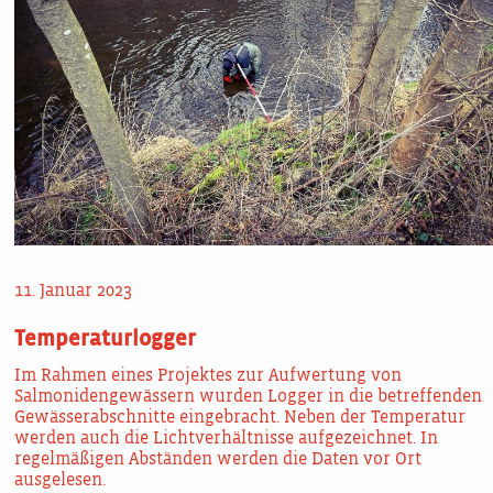
11. Januar 2023
Temperaturlogger
Im Rahmen eines Projektes zur Aufwertung von
Salmonidengewässern wurden Logger in die betreffenden
Gewässerabschnitte eingebracht. Neben der Temperatur
werden auch die Lichtverhältnisse aufgezeichnet. In
regelmäßigen Abständen werden die Daten vor Ort
ausgelesen.