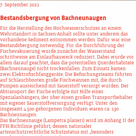
7. September 2021
Bestandsbergung von Bachneunaugen
Für die Herstellung des Hochwasserschutzes an einem
Wehrstandort in Sachsen-Anhalt sollte unter anderem das
vorhandene Sediment entnommen werden. Dafür war eine
Bestandsbergung notwendig. Für die Durchführung der
Fischevakuierung wurde zunächst der Wasserstand
schrittweise am Einlaufbauwerk reduziert. Dabei wurde vor
allem darauf geachtet, dass die potentiellen Querderhabitate
(Bachneunauge) nicht trockenfallen. Zum Einsatz kamen
zwei Elektrofischfanggeräte. Die Befischungsteams führten
auf Schlauchbooten große Fischwannen mit, die durch
Pumpen ausreichend mit Sauerstoff versorgt wurden. Der
Abtransport der Fische erfolgte mit Hilfe eines
Spezialanhängers, der über einen großen Transportbehälter
mit eigener Sauerstoffversorgung verfügt. Unter den
insgesamt 4.500 geborgenen Individuen waren ca. 130
Bachneunaugen.
Das Bachneunauge (Lampetra planeri) wird im Anhang II der
FFH-Richtlinie geführt, dessen nationaler
artenschutzrechtliche Schutzstatus mit „besonders