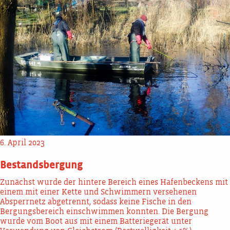
6. April 2023
Bestandsbergung
Zunächst wurde der hintere Bereich eines Hafenbeckens mit
einem mit einer Kette und Schwimmern versehenen
Absperrnetz abgetrennt, sodass keine Fische in den
Bergungsbereich einschwimmen konnten. Die Bergung
wurde vom Boot aus mit einem Batteriegerät unter