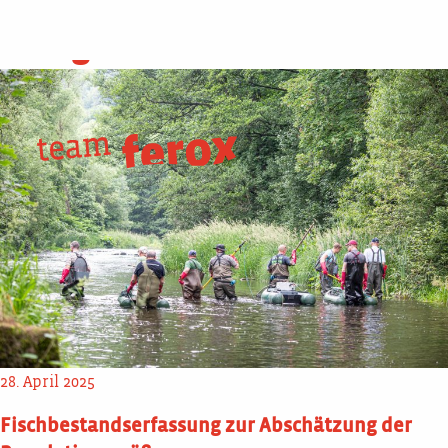
Skip
HIER?
to
Kategorie:
featured
content
28. April 2025
Fischbestandserfassung zur Abschätzung der