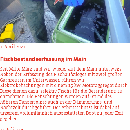
1. April 2021
Fischbestandserfassung im Main
Seit Mitte März sind wir wieder auf dem Main unterwegs.
Neben der Erfassung des Fischaufstieges mit zwei großen
Garnreusen im Unterwasser, führen wir
Elektrobefischungen mit einem 15 kW Motoraggregat durch.
Diese dienen dazu, selektiv Fische für die Besenderung zu
entnehmen. Die Befischungen werden auf Grund des
höheren Fangerfolges auch in der Dämmerungs- und
Nachtzeit durchgeführt. Der Arbeitsschutzt ist dabei auf
unserem vollumfänglich ausgestatteten Boot zu jeder Zeit
gegeben.