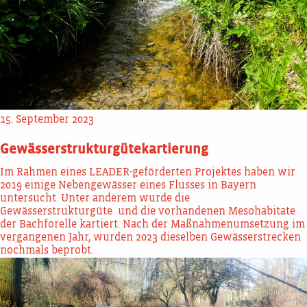
15. September 2023
Gewässerstrukturgütekartierung
Im Rahmen eines LEADER-geförderten Projektes haben wir
2019 einige Nebengewässer eines Flusses in Bayern
untersucht. Unter anderem wurde die
Gewässerstrukturgüte und die vorhandenen Mesohabitate
der Bachforelle kartiert. Nach der Maßnahmenumsetzung im
vergangenen Jahr, wurden 2023 dieselben Gewässerstrecken
nochmals beprobt.