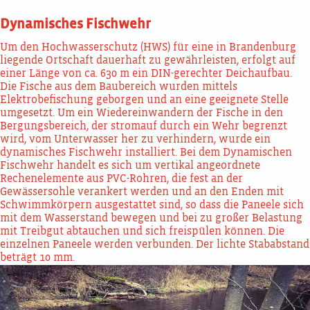
Dynamisches Fischwehr
Um den Hochwasserschutz (HWS) für eine in Brandenburg
liegende Ortschaft dauerhaft zu gewährleisten, erfolgt auf
einer Länge von ca. 630 m ein DIN-gerechter Deichaufbau.
Die Fische aus dem Baubereich wurden mittels
Elektrobefischung geborgen und an eine geeignete Stelle
umgesetzt. Um ein Wiedereinwandern der Fische in den
Bergungsbereich, der stromauf durch ein Wehr begrenzt
wird, vom Unterwasser her zu verhindern, wurde ein
dynamisches Fischwehr installiert. Bei dem Dynamischen
Fischwehr handelt es sich um vertikal angeordnete
Rechenelemente aus PVC-Rohren, die fest an der
Gewässersohle verankert werden und an den Enden mit
Schwimmkörpern ausgestattet sind, so dass die Paneele sich
mit dem Wasserstand bewegen und bei zu großer Belastung
mit Treibgut abtauchen und sich freispülen können. Die
einzelnen Paneele werden verbunden. Der lichte Stababstand
beträgt 10 mm.