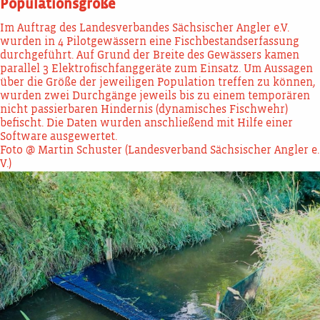
Populationsgröße
Im Auftrag des Landesverbandes Sächsischer Angler e.V.
wurden in 4 Pilotgewässern eine Fischbestandserfassung
durchgeführt. Auf Grund der Breite des Gewässers kamen
parallel 3 Elektrofischfanggeräte zum Einsatz. Um Aussagen
über die Größe der jeweiligen Population treffen zu können,
wurden zwei Durchgänge jeweils bis zu einem temporären
nicht passierbaren Hindernis (dynamisches Fischwehr)
befischt. Die Daten wurden anschließend mit Hilfe einer
Software ausgewertet.
Foto @ Martin Schuster (Landesverband Sächsischer Angler e.
V.)