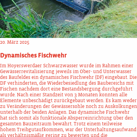
20. März 2025
Dynamisches Fischwehr
Im Hoyerswerdaer Schwarzwasser wurde im Rahmen einer
Gewässerrevitalisierung jeweils im Ober- und Unterwasser
des Baufeldes ein dynamisches Fischwehr (DF) eingebaut. Die
DF verhinderten, die Wiederbesiedlung des Baubereichs mit
Fischen nachdem dort eine Bestandsbergung durchgeführt
wurde. Nach einer Standzeit von 3 Monaten konnten alle
Elemente unbeschädigt zurückgebaut werden. Es kam weder
zu Veränderungen der Gewässersohle noch zu Auskolkungen
unterhalb der beiden Anlagen. Das dynamische Fischwehr
hat sich somit als funktionale Absperreinrichtung über den
gesamten Bauzeitraum bewährt. Trotz einem teilweise
hohem Treibgutaufkommen, war der Unterhaltungsaufwand
als verhältnismäßig gering zu bewerten und die