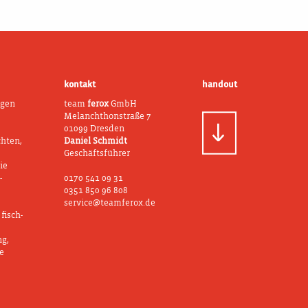
kontakt
handout
ngen
team
ferox
GmbH
Melanchthonstraße 7
01099 Dresden
chten,
Daniel Schmidt
Geschäftsführer
ie
-
0170 541 09 31
0351 850 96 808
service@teamferox.de
fisch-
ng,
e