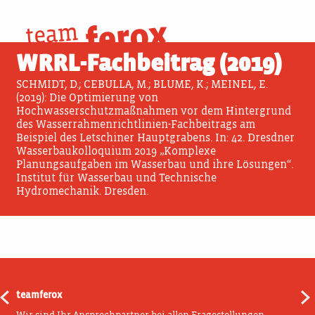
Skip
to
24. April 2019
content
WRRL-Fachbeitrag (2019)
SCHMIDT, D.; CEBULLA, M.; BLUME, K.; MEINEL, E.
(2019): Die Optimierung von
Hochwasserschutzmaßnahmen vor dem Hintergrund
des Wasserrahmenrichtlinien-Fachbeitrags am
Beispiel des Letschiner Hauptgrabens. In: 42. Dresdner
Wasserbaukolloquium 2019 „Komplexe
Planungsaufgaben im Wasserbau und ihre Lösungen“.
Institut für Wasserbau und Technische
Hydromechanik. Dresden.
teamferox
Beitragsnavigation