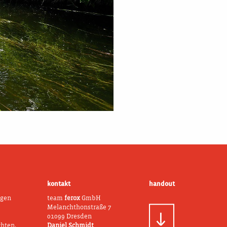
kontakt
handout
ngen
team
ferox
GmbH
Melanchthonstraße 7
01099 Dresden
chten,
Daniel Schmidt