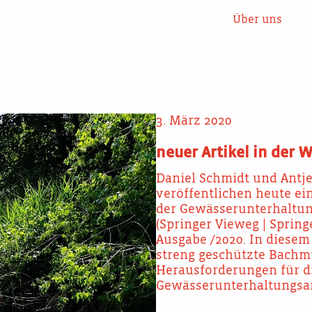
Über uns
3. März 2020
neuer Artikel in der 
Daniel Schmidt und Antj
veröffentlichen heute ei
der Gewässerunterhaltung
(Springer Vieweg | Spri
Ausgabe /2020. In diesem
streng geschützte Bachm
Herausforderungen für d
Gewässerunterhaltungsar