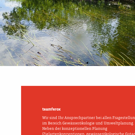
teamferox
Wir sind Ihr Ansprechpartner bei allen Fragestellu
im Bereich Gewässerökologie und Umweltplanung.
Neben der konzeptionellen Planung
(Zielartenkonzeptionen, gewässerökologische Guta