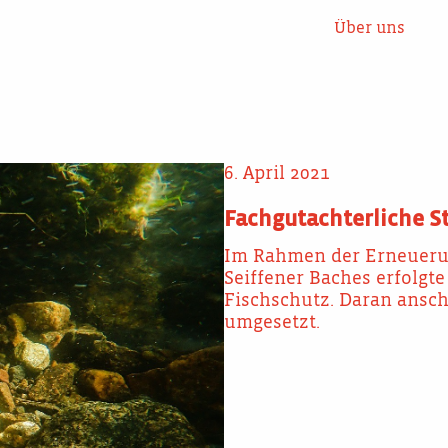
Über uns
6. April 2021
Fachgutachterliche 
Im Rahmen der Erneuerun
Seiffener Baches erfolgt
Fischschutz. Daran ansch
umgesetzt.