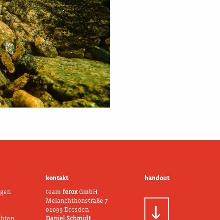
kontakt
handout
ngen
team
ferox
GmbH
Melanchthonstraße 7
01099 Dresden
chten,
Daniel Schmidt