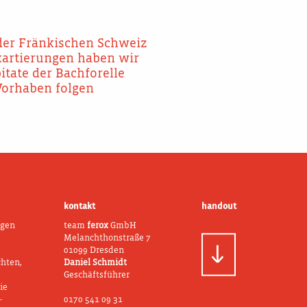
der Fränkischen Schweiz
kartierungen haben wir
tate der Bachforelle
Vorhaben folgen
kontakt
handout
ngen
team
ferox
GmbH
Melanchthonstraße 7
01099 Dresden
chten,
Daniel Schmidt
Geschäftsführer
ie
-
0170 541 09 31