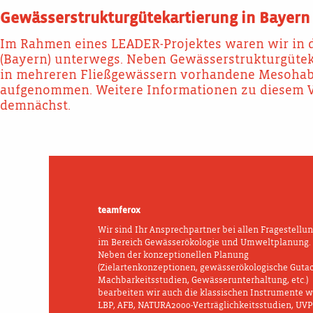
Gewässerstrukturgütekartierung in Bayern
Im Rahmen eines LEADER-Projektes waren wir in 
(Bayern) unterwegs. Neben Gewässerstrukturgüte
in mehreren Fließgewässern vorhandene Mesohabi
aufgenommen. Weitere Informationen zu diesem 
demnächst.
teamferox
Wir sind Ihr Ansprechpartner bei allen Fragestellu
im Bereich Gewässerökologie und Umweltplanung.
Neben der konzeptionellen Planung
(Zielartenkonzeptionen, gewässerökologische Guta
Machbarkeitsstudien, Gewässerunterhaltung, etc.)
bearbeiten wir auch die klassischen Instrumente w
LBP, AFB, NATURA2000-Verträglichkeitsstudien, UVP