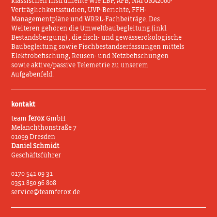
klassischen Instrumente wie LBP, AFB, NATURA2000-
Verträglichkeitsstudien, UVP-Berichte, FFH-
Managementpläne und WRRL-Fachbeiträge. Des
Weiteren gehören die Umweltbaubegleitung (inkl.
Bestandsbergung) , die fisch- und gewässerökologische
Baubegleitung sowie Fischbestandserfassungen mittels
Elektrobefischung, Reusen- und Netzbefischungen
sowie aktive/passive Telemetrie zu unserem
Aufgabenfeld.
kontakt
team
ferox
GmbH
Melanchthonstraße 7
01099 Dresden
Daniel Schmidt
Geschäftsführer
0170 541 09 31
0351 850 96 808
service@teamferox.de