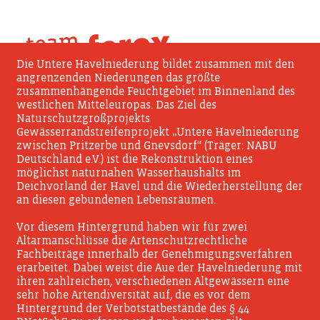
Skip
to
UMWELTPLANUNG UND GUTACHTEN
content
Die Untere Havelniederung bildet zusammen mit den
angrenzenden Niederungen das größte
zusammenhängende Feuchtgebiet im Binnenland des
westlichen Mitteleuropas. Das Ziel des
Naturschutzgroßprojekts
Gewässerrandstreifenprojekt „Untere Havelniederung
zwischen Pritzerbe und Gnevsdorf“ (Träger: NABU
Deutschland e.V.) ist die Rekonstruktion eines
möglichst naturnahen Wasserhaushalts im
Deichvorland der Havel und die Wiederherstellung der
an diesen gebundenen Lebensräumen.
Vor diesem Hintergrund haben wir für zwei
Altarmanschlüsse die Artenschutzrechtliche
Fachbeiträge innerhalb der Genehmigungsverfahren
erarbeitet. Dabei weist die Aue der Havelniederung mit
ihren zahlreichen, verschiedenen Altgewässern eine
sehr hohe Artendiversität auf, die es vor dem
Hintergrund der Verbotstatbestände des § 44