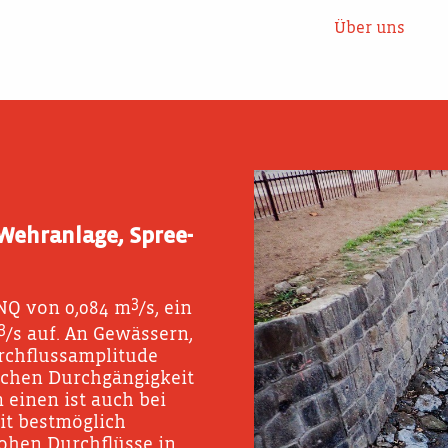
Über uns
Wehranlage, Spree-
3
NQ von 0,084 m
/s, ein
3
/s auf. An Gewässern,
urchflussamplitude
ischen Durchgängigkeit
einen ist auch bei
it bestmöglich
ohen Durchflüsse in