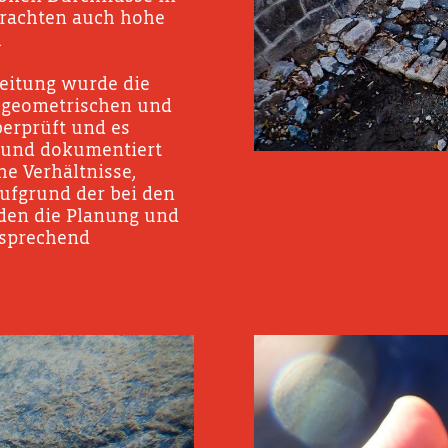
frachten auch hohe
.
eitung wurde die
er geometrischen und
erprüft und es
 und dokumentiert
he Verhältnisse,
ufgrund der bei den
den die Planung und
tsprechend