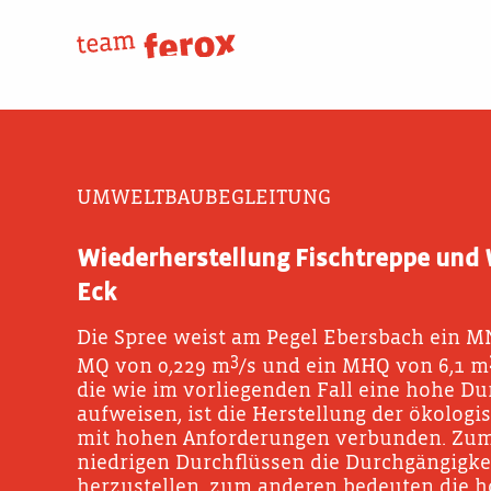
Skip
to
content
UMWELTBAUBEGLEITUNG
Wiederherstellung Fischtreppe und 
Eck
Die Spree weist am Pegel Ebersbach ein M
3
MQ von 0,229 m
/s und ein MHQ von 6,1 m
die wie im vorliegenden Fall eine hohe D
aufweisen, ist die Herstellung der ökolog
mit hohen Anforderungen verbunden. Zum 
niedrigen Durchflüssen die Durchgängigke
herzustellen, zum anderen bedeuten die h